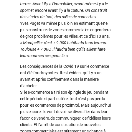
terres. Avant il y a l’immobilier, avant même il y a le
sport et encore avant il y a la culture. On construit
des stades de foot, des salles de concerts
».
Yves Puget va même plus loin en estimant que ne
plus construire de zones commerciales engendrera
de gros problèmes pour les villes, et ce d’ici 10 ans.
«
Montpellier c’est + 9 000 habitants tous les ans.
Toulouse + 7 000. Il faudra bien qu’ils aillent faire
leurs courses ces gens-là.
»
Les conséquences de la Covid 19 sur le commerce
ont été foudroyantes. Il est évident qu’il y a un
avant et après confinement dans la manière
d’acheter.
Si le e-commerce a tiré son épingle du jeu pendant
cette période si particulière, tout n’est pas perdu
pour les commerces de proximité. Mais aujourd’hui
plus encore, ils vont devoir se diversifier dans leur
façon de vendre, de communiquer, de fidéliser leurs
clients. Et l’arrêt de construction de nouvelles
zones commerciales est sûrement une chance à