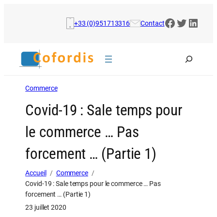
Aller
au
Facebook
Twitter
Linke
+33 (0)951713316
Contact
contenu
Rechercher
Commerce
Covid-19 : Sale temps pour
le commerce … Pas
forcement … (Partie 1)
Accueil
Commerce
Covid-19 : Sale temps pour le commerce … Pas
forcement … (Partie 1)
23 juillet 2020