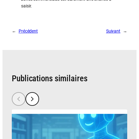
saisir.
←
Précédent
Suivant
→
Publications similaires
Com